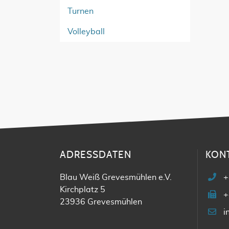
Turnen
Volleyball
ADRESSDATEN
KON
Blau Weiß Grevesmühlen e.V.
+
Kirchplatz 5
+
23936 Grevesmühlen
i