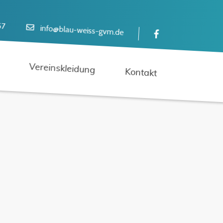
57
info@blau-weiss-gvm.de
Vereinskleidung
Kontakt