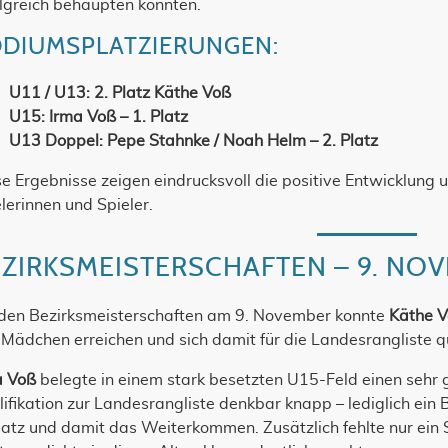
lgreich behaupten konnten.
DIUMSPLATZIERUNGEN:
U11 / U13:
2. Platz
Käthe Voß
U15:
Irma Voß – 1. Platz
U13 Doppel:
Pepe Stahnke / Noah Helm – 2. Platz
e Ergebnisse zeigen eindrucksvoll die positive Entwicklung 
lerinnen und Spieler.
EZIRKSMEISTERSCHAFTEN – 9. NO
 den Bezirksmeisterschaften am 9. November konnte
Käthe 
Mädchen erreichen und sich damit für die Landesrangliste qu
a Voß
belegte in einem stark besetzten U15-Feld einen sehr
ifikation zur Landesrangliste denkbar knapp – lediglich ein
latz und damit das Weiterkommen. Zusätzlich fehlte nur ein