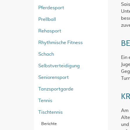
Sais
Pferdesport
Unte
bes
Prellball
zuve
Rehasport
BE
Rhythmische Fitness
Schach
Ein 
Jug
Selbstverteidigung
Gegn
Seniorensport
Turn
Tanzsportgarde
KR
Tennis
Am 
Tischtennis
Alte
Berichte
und 