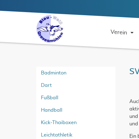
Verein
S
Badminton
Dart
Fußball
Auc
akti
Handball
und
Kick-Thaiboxen
und 
Leichtathletik
Ein 