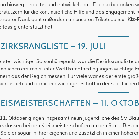
on hinweg begleitet und entwickelt hat. Ebenso bedanken wir
rstützern für die kontinuierliche Hilfe und das Engagement
onderer Dank geht außerdem an unseren Trikotsponsor
Kfz-
rlässig unterstützt hat.
ZIRKSRANGLISTE – 19. JULI
erster wichtiger Saisonhöhepunkt war die Bezirksrangliste am
endlichen erstmals unter Wettkampfbedingungen wichtige E
ern aus der Region messen. Für viele war es der erste große
ierbetrieb und damit ein wichtiger Schritt in der sportlichen
EISMEISTERSCHAFTEN – 11. OKTO
11. Oktober gingen insgesamt neun Jugendliche des SV Bla
rsklassen bei den Kreismeisterschaften an den Start. Besonde
Spieler sogar in ihrer eigenen und zusätzlich in einer höhere