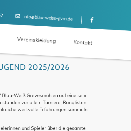
57
info@blau-weiss-gvm.de
Vereinskleidung
Kontakt
UGEND 2025/2026
SV Blau-Weiß Grevesmühlen auf eine sehr
b standen vor allem Turniere, Ranglisten
ahlreiche wertvolle Erfahrungen sammeln
pielerinnen und Spieler über die gesamte