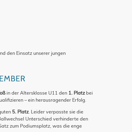
und den Einsatz unserer jungen
VEMBER
Voß
in der Altersklasse U11 den
1. Platz
bei
alifizieren – ein herausragender Erfolg.
 guten
5. Platz
. Leider verpasste sie die
 Ballwechsel Unterschied verhinderte den
 Satz zum Podiumsplatz, was die enge