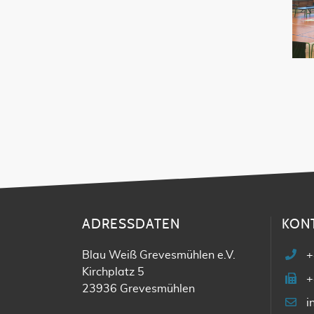
ADRESSDATEN
KON
Blau Weiß Grevesmühlen e.V.
+
Kirchplatz 5
+
23936 Grevesmühlen
i